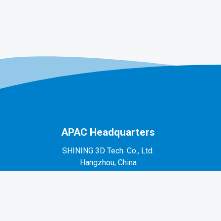
APAC Headquarters
SHINING 3D Tech. Co., Ltd.
Hangzhou, China
P: +86-571-82999050
No. 1398, Xiangbin Road, Wenyan, Xiaoshan,
Hangzhou, Zhejiang, China, 311258