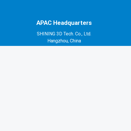
APAC Headquarters
SHINING 3D Tech. Co., Ltd.
Hangzhou, China
P: +86-571-82999050
No. 1398, Xiangbin Road, Wenyan, Xiaoshan,
Hangzhou, Zhejiang, China, 311258
EMEA Region
SHINING 3D Technology GmbH.
Stuttgart, Germany
P: +49-711-28444089
Mo-Fr 9:00-17:00 (not on public holidays in
Germany)
Breitwiesenstraße 28, 70565, Stuttgart, Germany