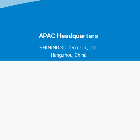
APAC Headquarters
SHINING 3D Tech. Co., Ltd.
Hangzhou, China
P: +86-571-82999050
No. 1398, Xiangbin Road, Wenyan, Xiaoshan,
Hangzhou, Zhejiang, China, 311258
EMEA Region
SHINING 3D Technology GmbH.
Stuttgart, Germany
P: +49-711-28444089
Mo-Fr 9:00-17:00 (not on public holidays in
Germany)