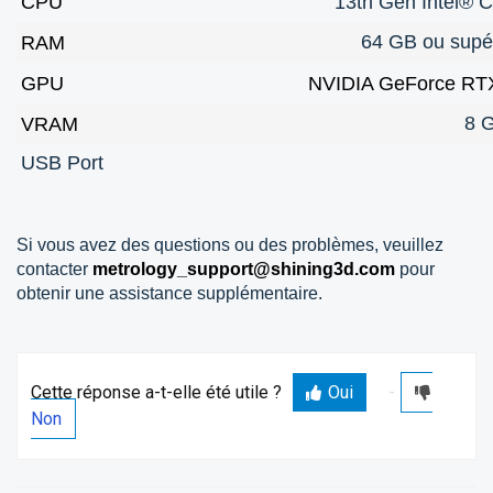
CPU
13th Gen Intel®
64 GB
ou supé
RAM
GPU
NVIDIA GeForce RT
8 
VRAM
USB Port
Si vous avez des questions ou des problèmes, veuillez
contacter
metrology_support@shining3d.com
pour
obtenir une assistance supplémentaire.
Cette réponse a-t-elle été utile ?
Oui
Non