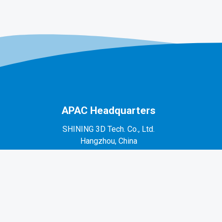
APAC Headquarters
SHINING 3D Tech. Co., Ltd.
Hangzhou, China
P: +86-571-82999050
No. 1398, Xiangbin Road, Wenyan, Xiaoshan,
Hangzhou, Zhejiang, China, 311258
EMEA Region
SHINING 3D Technology GmbH.